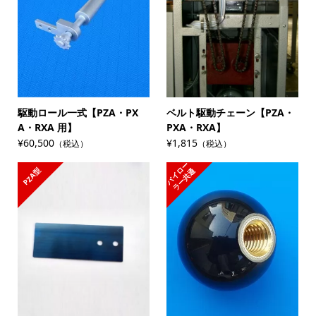
駆動ロール一式【PZA・PX
ベルト駆動チェーン【PZA・
A・RXA 用】
PXA・RXA】
¥60,500
¥1,815
（税込）
（税込）
パ
イ
ー
ラ
ー
共
PZA型
ロ
通