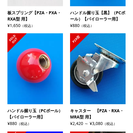
板スプリング【PZA・PXA・
ハンドル握り玉【黒】（PCボ
RXA型 用】
ール）【パイローラー用】
¥1,650
¥880
（税込）
（税込）
S
L
D
O
U
PZA型
O
T
ハンドル握り玉（PCボール）
キャスター 【PZA・RXA・
【パイローラー用】
MRA型 用】
¥880
¥2,420 ～ ¥3,080
（税込）
（税込）