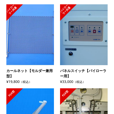
パ
イ
ー
ラ
ー
共
パ
イ
ー
ラ
ー
共
ロ
通
ロ
通
カールネット【モルダー兼用
パネルスイッチ【パイローラ
型】
ー用】
¥19,800
¥33,000
（税込）
（税込）
PZA型
PZA型