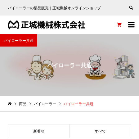
パイローラーの部品販売｜正城機械オンラインショップ


パイローラー共通
パイローラー共通
商品
パイローラー
パイローラー共通
新着順
すべて