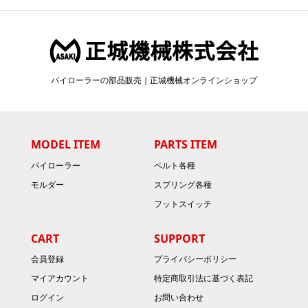
パイローラーの部品販売｜正城機械オンラインショップ
MODEL ITEM
PARTS ITEM
パイローラー
ベルト各種
モルダー
スプリング各種
フットスイッチ
CART
SUPPORT
会員登録
プライバシーポリシー
マイアカウント
特定商取引法に基づく表記
ログイン
お問い合わせ