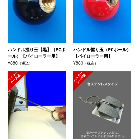
ハンドル握り玉【黒】（PCボ
ハンドル握り玉（PCボール）
ール）【パイローラー用】
【パイローラー用】
¥880
¥880
（税込）
（税込）
パ
イ
ー
ラ
ー
共
パ
イ
ー
ラ
ー
共
ロ
通
ロ
通