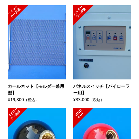
パ
イ
ー
ラ
ー
共
パ
イ
ー
ラ
ー
共
ロ
通
ロ
通
カールネット【モルダー兼用
パネルスイッチ【パイローラ
型】
ー用】
¥19,800
¥33,000
（税込）
（税込）
パ
イ
ー
ラ
ー
共
S
L
D
O
U
ロ
通
O
T