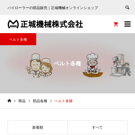
パイローラーの部品販売｜正城機械オンラインショップ


ベルト各種
ベルト各種
商品
部品各種
ベルト各種
新着順
すべて