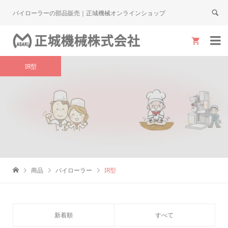
パイローラーの部品販売｜正城機械オンラインショップ


IR型
商品
パイローラー
IR型
新着順
すべて