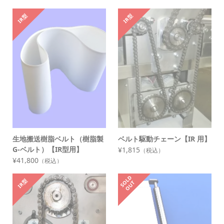
IR型
IR型
生地搬送樹脂ベルト（樹脂製
ベルト駆動チェーン【IR 用】
G-ベルト）【IR型用】
¥1,815
（税込）
¥41,800
（税込）
S
L
D
O
U
IR型
O
T