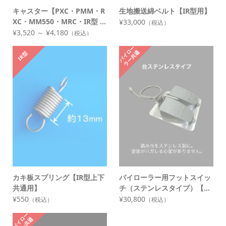
キャスター【PXC・PMM・R
生地搬送綿ベルト【IR型用】
XC・MM550・MRC・IR型 ...
¥33,000
（税込）
¥3,520 ～ ¥4,180
（税込）
パ
イ
ー
ラ
ー
共
ロ
通
IR型
カキ板スプリング【IR型上下
パイローラー用フットスイッ
共通用】
チ（ステンレスタイプ）【...
¥550
¥30,800
（税込）
（税込）
パ
イ
ー
ラ
ー
共
ロ
通